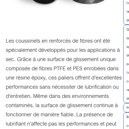
l
r
d
Q
qu
Les coussinets en renforcés de fibres ont été
s
spécialement développés pour les applications à
d
sec. Grâce à une surface de glissement unique
p
composée de fibres PTFE et PES enrobées dans
l
une résine époxy, ces paliers offrent d'excellentes
c
performances sans nécessiter de lubrification ou
r
d'entretien. Même dans des environnements
d
contaminés, la surface de glissement continue à
P
fonctionner de manière fiable. La présence de
B
lubrifiant n'affecte pas les performances et peut
c