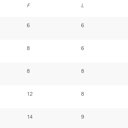
F
L
6
6
8
6
8
8
12
8
14
9