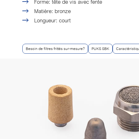
Forme: tête de vis avec fente
Matière: bronze
Longueur: court
Besoin de filtres frittés sur-mesure?
PUKS SBK
Caractéristiqu