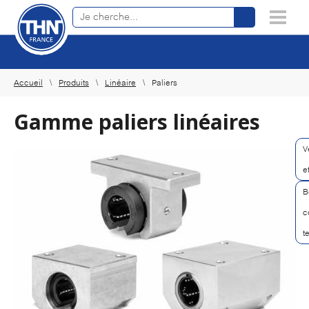
Recherche de produits en ligne
×
Accueil
Produits
Linéaire
Paliers
Gamme paliers linéaires
V
e
B
c
t