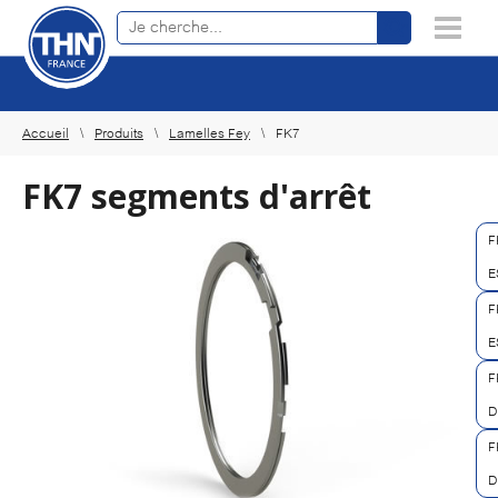
Recherche de produits en ligne
×
Accueil
Produits
Lamelles Fey
FK7
FK7 segments d'arrêt
F
E
F
E
F
D
F
D