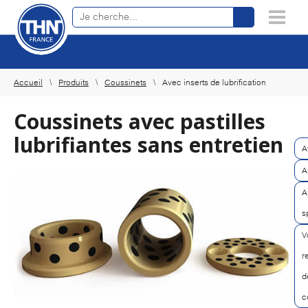
Recherche de produits en ligne
×
Accueil
Produits
Coussinets
Avec inserts de lubrification
Coussinets avec pastilles
lubrifiantes sans entretien
A
A
A
s
V
r
d
c