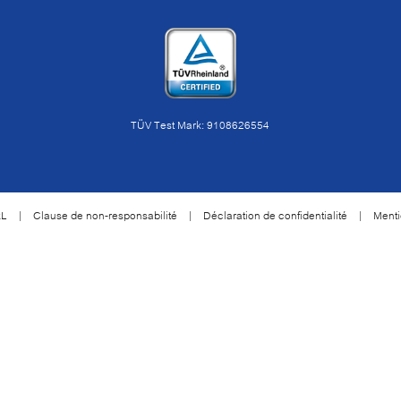
TÜV Test Mark: 9108626554
RL
|
Clause de non-responsabilité
|
Déclaration de confidentialité
|
Menti