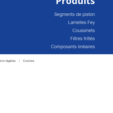
Produits
Segments de piston
Lamelles Fey
Coussinets
Filtres frittés
Composants linéaires
ons légáles
|
Cookies