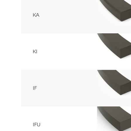
KA
KI
IF
IFU