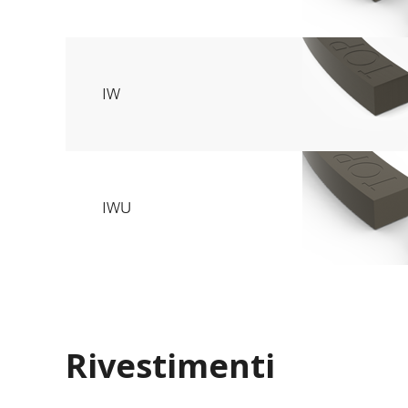
Trova p
IW
IWU
Rivestimenti