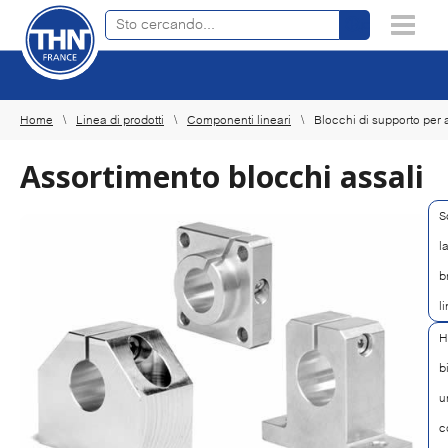
Trova prodotti online
×
Home
Linea di prodotti
Componenti lineari
Blocchi di supporto per 
Assortimento blocchi assali
S
l
b
l
H
b
u
c