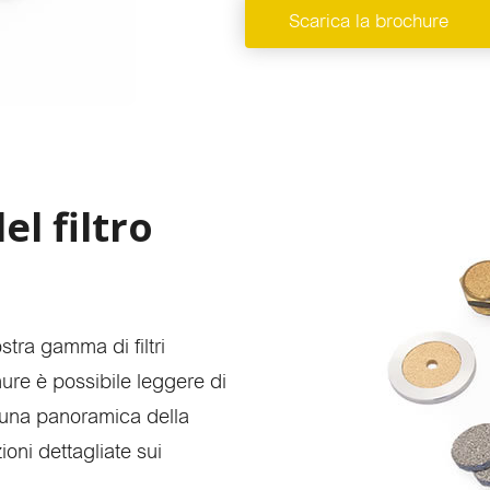
rodotti online
Scarica la brochure
el filtro
ostra gamma di filtri
chure è possibile leggere di
are una panoramica della
oni dettagliate sui