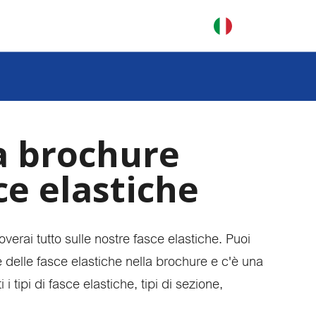
la brochure
ole brochure
hure e scoprite la
N
ce elastiche
nostre boccole
V
R
N
i?
N
overai tutto sulle nostre fasce elastiche. Puoi
arvi a conoscere
N
e delle fasce elastiche nella brochure e c'è una
stra azienda. Il
K
 voi!
i tipi di fasce elastiche, tipi di sezione,
riali
onalizzati